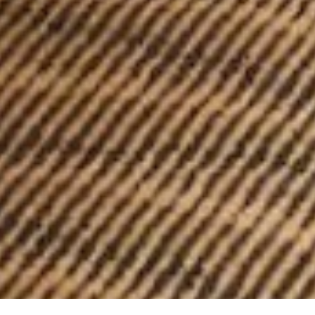
Select
このサイトでの経験をどのように評価しますか？
an
option
from
1
不満
とても満足
to
5,
Next
with
1
being
不
満