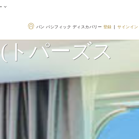
ー
パン パシフィック ディスカバリー
登録
|
サインイン
ite (トパーズス
住所
電話番号
Suite 300-999 Canada
+1 604 662 8111
Place, Vancouver, British
1833 437 7747
(Tol
Columbia, V6C 3B5,
Canada（カナダ）