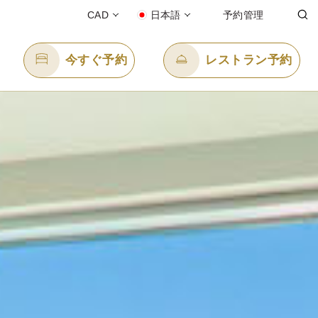
CAD
日本語
予約管理
今すぐ予約
レストラン予約
Eメール送信先
info@panpacificvancouver.com
l-free)