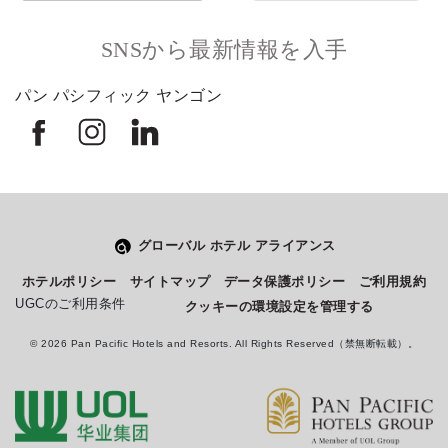
SNSから最新情報を入手
パン パシフィック ヤンゴン
グローバル ホテル アライアンス
Select
このサイトでの経験をどのように評価しますか？
ホテルポリシー
サイトマップ
データ保護ポリシー
ご利用規約
an
UGCのご利用条件
クッキーの環境設定を管理する
option
from
© 2026 Pan Pacific Hotels and Resorts. All Rights Reserved（禁無断転載）。
1
不満
とても満足
to
5,
Next
with
1
being