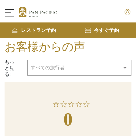
レストラン予約
今すぐ予約
お客様からの声
もっ
と見
る:
★
☆
★
☆
★
☆
★
☆
★
☆
0