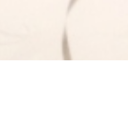
Select
このサイトでの経験をどのように評価しますか？
an
option
from
1
不満
とても満足
to
5,
Next
with
1
being
不
満
and
5
being
と
て
も
満
足