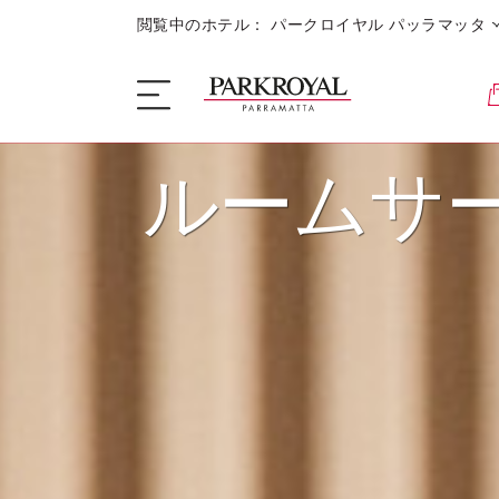
閲覧中のホテル： パークロイヤル パッラマッタ
ルームサ
ザ・ホテル
睡眠
お食事 + お飲み物
キャンペーン