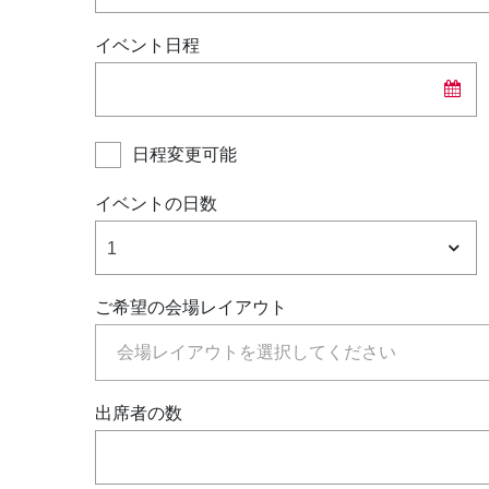
楽しむ
イベント日程
会議
お祝い
日程変更可能
パン パシフィック ディスカバ
イベントの日数
ー
1
ご希望の会場レイアウト
パークロイヤル ペナン リゾート
グローバルホームページに戻る
出席者の数