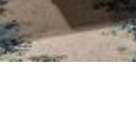
Select
このサイトでの経験をどのように評価しますか？
an
option
from
1
不満
とても満足
to
5,
Next
with
1
being
不
満
and
5
being
と
て
も
満
足