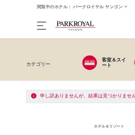
閲覧中のホテル： パークロイヤル ヤンゴン
客室＆スイ
ザ・ホテル
カテゴリー
ート
睡眠
申し訳ありませんが、結果は見つかりませ
お食事 + お飲み物
キャンペーン
ホテル＆リゾート