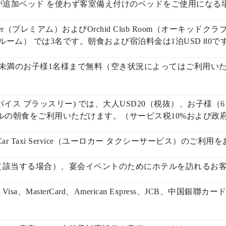
が追加ベッド を使わず客室備え付けのベッドをご使用になる
er（プレミアム）およびOrchid Club Room（オーキッドク
ルーム） では3名です。朝食および宿泊料金は1泊USD 80で
歳未満のお子様1名様まで無料（空き状況によってはご利用い
erie (スパイス ブラッスリー) では、大人USD20（税抜）、お
ルの朝食をご利用いただけます。（サービス税10%および政
Car Taxi Service（ユーロカー タクシーサービス）のご
（該当する場合）、宴会イベントのためにホテルを訪れるお
a、MasterCard、American Express、JCB、中国銀聯カード