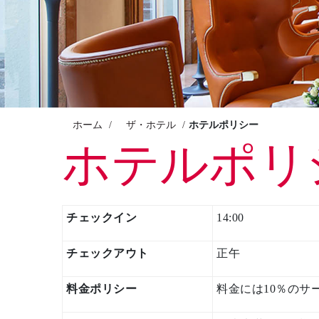
エンジョイ
お祝い＋会議
パン パシフィック ディスカバ
ー
ホーム
ザ・ホテル
ホテルポリシー
ホテルポリ
パークロイヤル ヤンゴン
グローバルホームページに戻る
チェックイン
14:00
チェックアウト
正午
料金ポリシー
料金には10％のサ