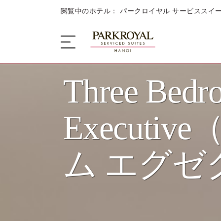
閲覧中のホテル： パークロイヤル サービススイー
Three Bedr
ザ・サービススイート
Executi
睡眠
ム エグゼ
美食の楽しみ
キャンペーン