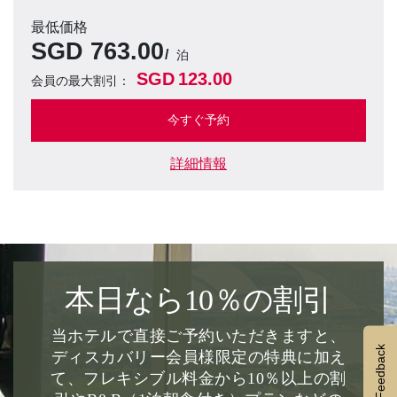
最低価格
SGD
763.00
泊
SGD
123.00
会員の最大割引：
今すぐ予約
詳細情報
本日なら10％の割引
当ホテルで直接ご予約いただきますと、
Feedback
ディスカバリー会員様限定の特典に加え
て、フレキシブル料金から10％以上の割