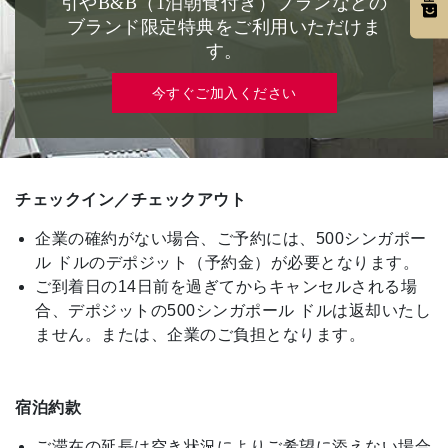
引やB&B（1泊朝食付き）プランなどの
ブランド限定特典をご利用いただけま
す。
今すぐご加入ください
チェックイン／チェックアウト
企業の確約がない場合、ご予約には、500シンガポー
ル ドルのデポジット（予約金）が必要となります。
ご到着日の14日前を過ぎてからキャンセルされる場
合、デポジットの500シンガポール ドルは返却いたし
ません。または、企業のご負担となります。
宿泊約款
ご滞在の延長は空き状況によりご希望に添えない場合