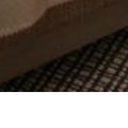
从
您如何评价在本网站的体验?
1
到
5
不满意
很满意
中
选
下一个
择
一
个
选
项，
其
返回 客房 | 套房
分享
中
1
为
37 平方米（398 平方英尺）
不