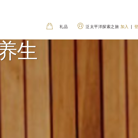
礼品
泛太平洋探索之旅
加入
|
 养生
地址
致电
80 Houndsditch, London,
+44 (0) 20 7118 68
EC3A 7AB, United
0800 031 8255
(Tol
Kingdom