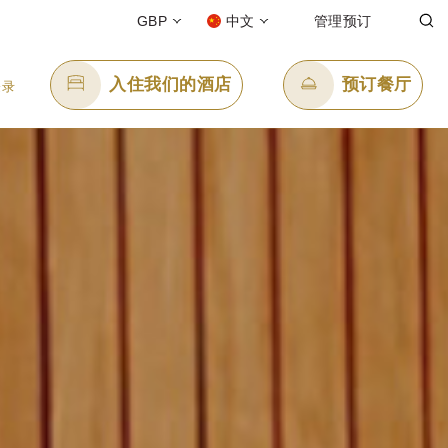
GBP
中文
管理预订
入住我们的酒店
预订餐厅
登录
发送电子邮件
88
enquiry.pplon@panpacific.com
l-free)