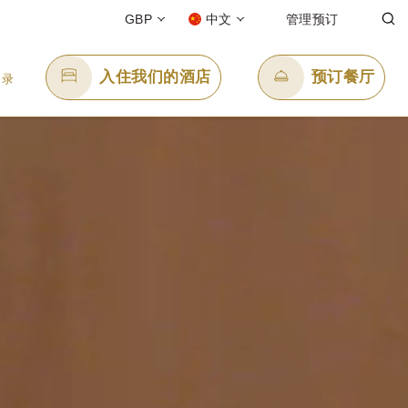
GBP
中文
管理预订
入住我们的酒店
预订餐厅
登录
发送电子邮件
88
enquiry.pplon@panpacific.com
l-free)