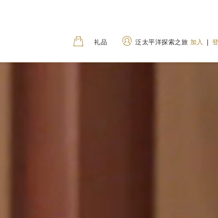
礼品
泛太平洋探索之旅
加入
|
地址
致电
80 Houndsditch, London,
+44 (0) 20 7118 68
EC3A 7AB, United
0800 031 8255
(Tol
Kingdom