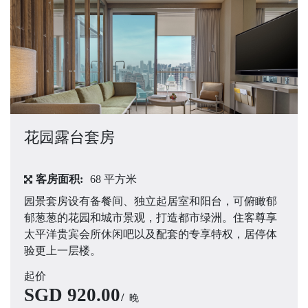
花园露台套房
客房面积:
68 平方米
园景套房设有备餐间、独立起居室和阳台，可俯瞰郁
郁葱葱的花园和城市景观，打造都市绿洲。住客尊享
太平洋贵宾会所休闲吧以及配套的专享特权，居停体
验更上一层楼。
起价
SGD
920.00
晚