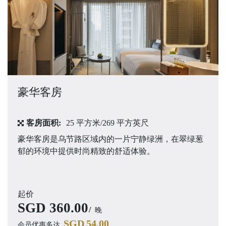
豪华客房
客房面积:
25 平方米/269 平方英尺
豪华客房是乌节路区域内的一片宁静绿洲，在翠绿葱
郁的环境中提供时尚精致的舒适体验。
起价
SGD
360.00
晚
SGD
54.00
会员优惠多达