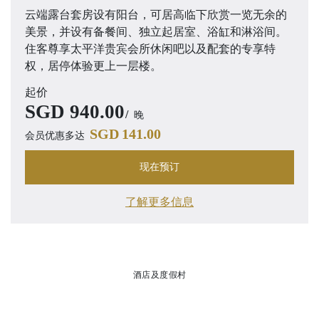
云端露台套房设有阳台，可居高临下欣赏一览无余的
美景，并设有备餐间、独立起居室、浴缸和淋浴间。
住客尊享太平洋贵宾会所休闲吧以及配套的专享特
权，居停体验更上一层楼。
起价
SGD
940.00
晚
SGD
141.00
会员优惠多达
现在预订
了解更多信息
酒店及度假村