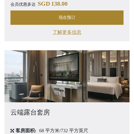
SGD
138.00
会员优惠多达
现在预订
了解更多信息
云端露台套房
客房面积:
68 平方米/732 平方英尺