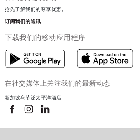
抢先了解我们的尊享优惠。
订阅我们的通讯
下载我们的移动应用程序
在社交媒体上关注我们的最新动态
新加坡乌节泛太平洋酒店