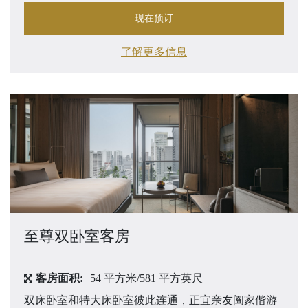
现在预订
了解更多信息
至尊双卧室客房
客房面积:
54 平方米/581 平方英尺
双床卧室和特大床卧室彼此连通，正宜亲友阖家偕游