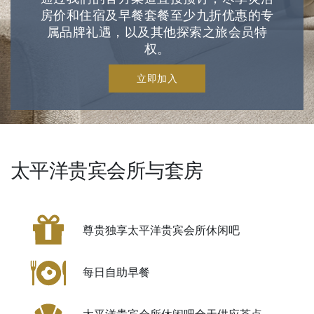
房价和住宿及早餐套餐至少九折优惠的专
属品牌礼遇，以及其他探索之旅会员特
权。
立即加入
太平洋贵宾会所与套房
尊贵独享太平洋贵宾会所休闲吧
每日自助早餐