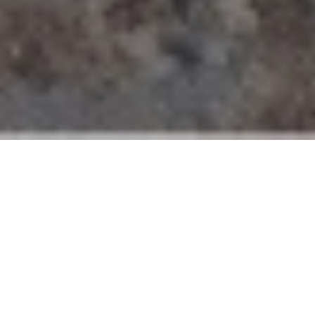
从
您如何评价在本网站的体验?
1
到
5
不满意
很满意
中
选
下一个
择
一
个
选
项，
其
返回 新加坡滨海湾宾乐雅臻选酒店
分享
中
1
为
不
了解酒店客房与套房
满
意
，
583 间以大自然为灵感的客房大多配备专享阳台，可饱览
5
为
滨海湾或城市天际线景观，助您恢复精神、焕发活力。
很