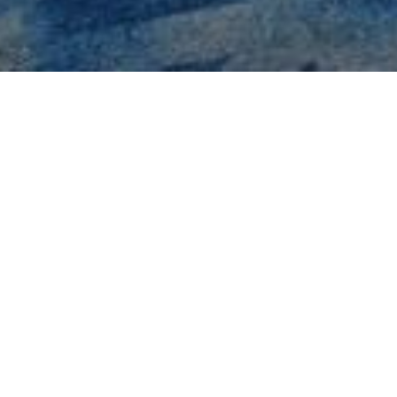
返回 优惠
分享
会议与活动
关于此优惠
在我们灵活多元、创意十足的活动空间举办各类聚会，尊
享前沿科技设备，更有专属会议服务专家与餐饮团队全程
提供竭诚支持。会议间歇，可参与正念活动，体验以目的
地特色为灵感精心打造的休息放松体验。
在 2026 年 09 月 30 日前预订活动，即可探索专属礼遇。
全天会议及庆典套餐 每位每日 $145 起（服务费和
税费另计）