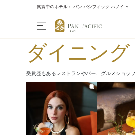
閲覧中のホテル： パン パシフィック ハノイ
ダイニング
ザ・ホテル
受賞歴もあるレストランやバー、グルメショッ
客室＆スイートルーム
ダイニング
rev
キャンペーン