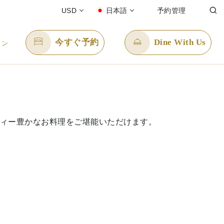
USD
日本語
予約管理
今すぐ予約
Dine With Us
イン
Eメール送信先
enquiry.pphan@panpacific.com
ィー豊かなお料理をご堪能いただけます。
ee)
N