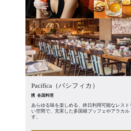
エクスペリエンス
会議＆イベント
お祝い
パン パシフィック ディスカバ
ー
Pacifica（パシフィカ）
パン パシフィック ハノイ
各国料理
あらゆる味を楽しめる、終日利用可能なレスト
い空間で、充実した多国籍ブッフェやアラカル
す。