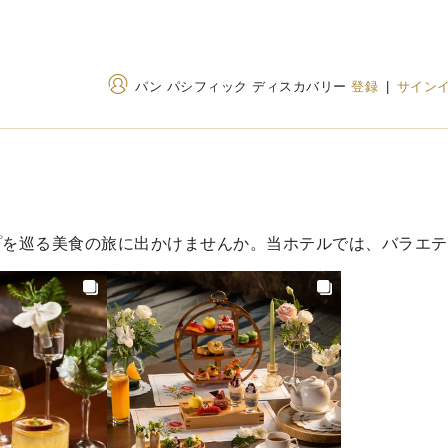
パン パシフィック ディスカバリー
登録
|
サイン
住所
電話番号
1 Thanh Nien Road, Ba
+84 24 3823 8888
プを巡る美食の旅に出かけませんか。当ホテルでは、バラエテ
Dinh Ward, Hanoi 100000,
120 32 199
(Toll-fr
Vietna（ベトナム）