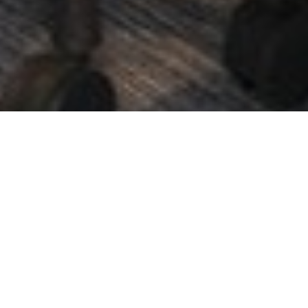
from
1
不満
とても満足
to
5,
Next
with
1
being
不
満
and
5
being
と
て
も
満
足