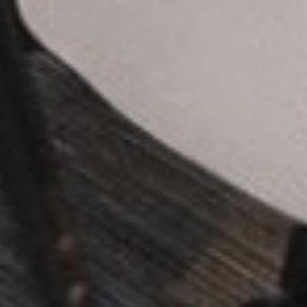
Select
このサイトでの経験をどのように評価しますか？
an
option