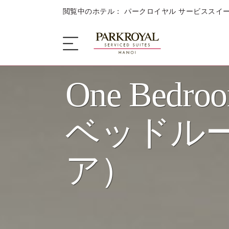
閲覧中のホテル： パークロイヤル サービススイー
One Bedro
ザ・サービススイート
ベッドルー
睡眠
ア）
美食の楽しみ
キャンペーン