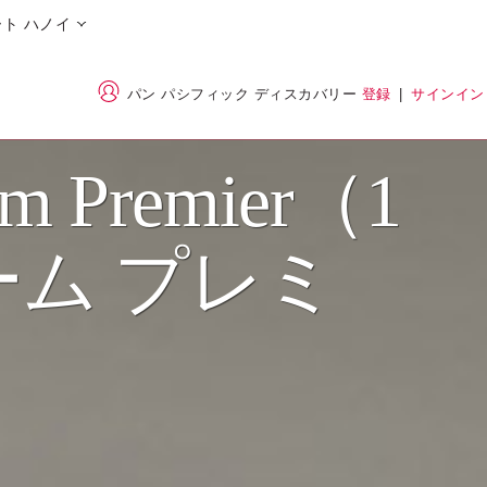
ト ハノイ
パン パシフィック ディスカバリー
登録
|
サインイン
om Premier（1
ム プレミ