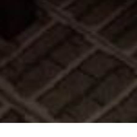
从
您如何评价在本网站的体验?
1
到
5
不满意
很满意
中
选
下一个
择
一
个
选
项，
其