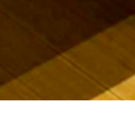
Select
このサイトでの経験をどのように評価しますか？
an
option
from
1
不満
とても満足
to
5,
Next
with
1
being
不
満
and
5
being
と
て