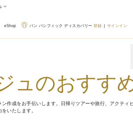
ル
eShop
パン パシフィック ディスカバリー
登録
|
サインイン
住所
電話番号
7 Raffles Boulevard,
+65 6336 8111
ジュのおすす
Singapore 039595（シンガ
800 852 6855
(Toll
ポール）
ラン作成をお手伝いします。日帰りツアーや旅行、アクティビ
約をいたします。