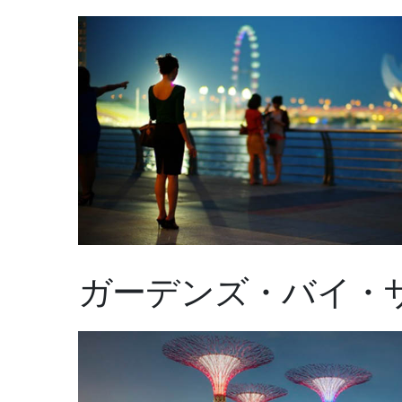
エクスペリエンス
会議＆イベント
お祝い
パン パシフィック ディスカバ
ー
パン パシフィック シン
ガーデンズ・バイ・
ガポール
グローバルホームページに戻る