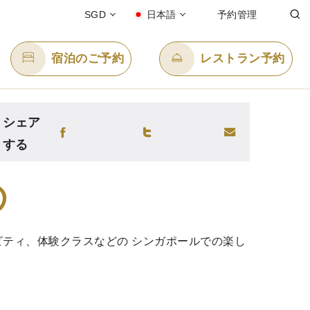
SGD
日本語
予約管理
宿泊のご予約
レストラン予約
シェア
Eメール送信先
する
enquiry.ppsin@panpacific.com
め
-free)
ティ、体験クラスなどの シンガポールでの楽し