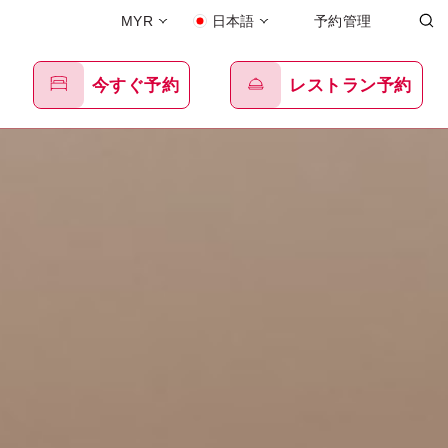
MYR
日本語
予約管理
今すぐ予約
レストラン予約