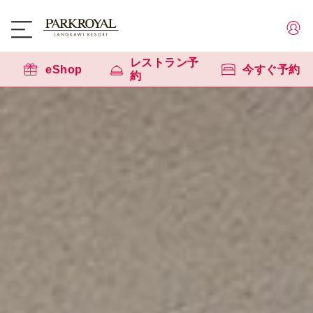
レストラン予
eShop
今すぐ予約
約