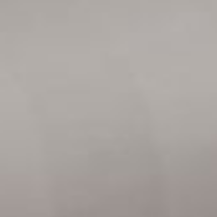
Select
このサイトでの経験をどのように評価しますか？
an
option
from
1
不満
とても満足
to
5,
Next
with
1