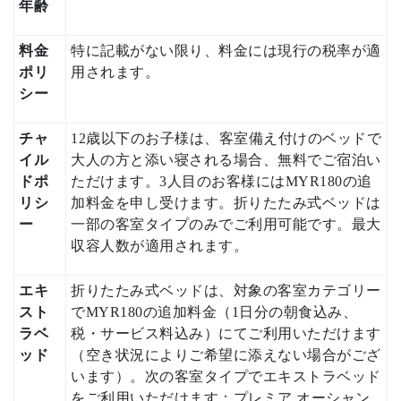
年齢
料金
特に記載がない限り、料金には現行の税率が適
ポリ
用されます。
シー
チャ
12歳以下のお子様は、客室備え付けのベッドで
イル
大人の方と添い寝される場合、無料でご宿泊い
ドポ
ただけます。3人目のお客様にはMYR180の追
リシ
加料金を申し受けます。折りたたみ式ベッドは
ー
一部の客室タイプのみでご利用可能です。最大
収容人数が適用されます。
エキ
折りたたみ式ベッドは、対象の客室カテゴリー
スト
でMYR180の追加料金（1日分の朝食込み、
ラベ
税・サービス料込み）にてご利用いただけます
ッド
（空き状況によりご希望に添えない場合がござ
います）。次の客室タイプでエキストラベッド
をご利用いただけます：プレミア オーシャン