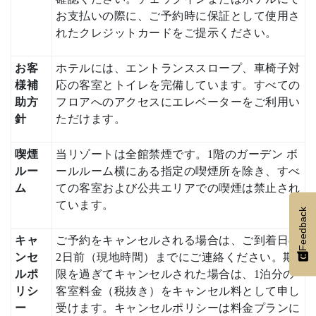
お支払いの際に、ご予約時に保証として使用さ
れたクレジットカードをご提示ください。
お客
ホテルには、エントランススロープ、車椅子対
様補
応の客室とトイレを完備しています。すべての
助方
フロアへのアクセスにエレベーターをご利用い
針
ただけます。
喫煙
当リゾートは全館禁煙です。1階のガーデン ボ
ルー
ールルーム横にある指定の喫煙所を除き、すべ
ム
ての客室および公共エリアでの喫煙は禁止され
ています。
Feedback
キャ
ご予約をキャンセルされる場合は、ご到着日の
ンセ
2日前（現地時間）までにご連絡ください。期
ルポ
限を過ぎてキャンセルされた場合は、1泊分の
リシ
客室料金（税抜き）をキャンセル料として申し
ー
受けます。キャンセルポリシーは料金プランに