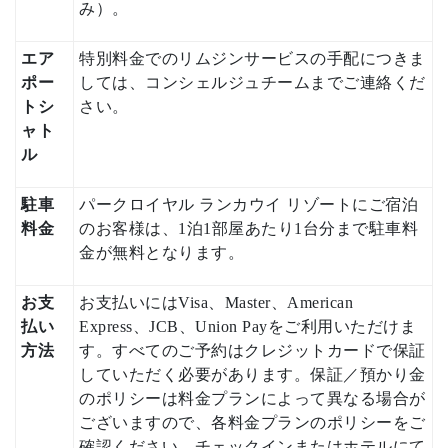
み）。
エア
特別料金でのリムジンサービスの手配につきま
ポー
しては、コンシェルジュチームまでご連絡くだ
トシ
さい。
ャト
ル
駐車
パークロイヤル ランカウイ リゾートにご宿泊
料金
のお客様は、1泊1部屋あたり1台分まで駐車料
金が無料となります。
お支
お支払いにはVisa、Master、American
払い
Express、JCB、Union Payをご利用いただけま
方法
す。すべてのご予約はクレジットカードで保証
していただく必要があります。保証／預かり金
のポリシーは料金プランによって異なる場合が
ございますので、各料金プランのポリシーをご
確認ください。チェックインまたはホテルにて