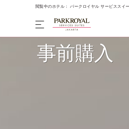
閲覧中のホテル： パークロイヤル サービススイー
事前購入
ザ・サービススイート
客室
美食の楽しみ
キャンペーン