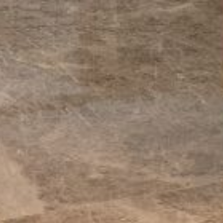
Eメール送信先
enquiry.prsjkt@panpacific.com
l-free)