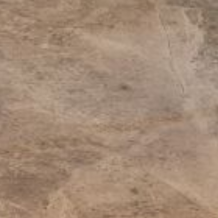
住所
電話番号
Thamrin Nine, Luminary
+62 21 508 20002
Tower, Jalan M.H. Thamrin
628036219908
(Tol
No 10 Jakarta, Indonesia
10230