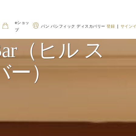
eショッ
パン パシフィック ディスカバリー
登録
|
サイン
プ
et Bar（ヒル ス
住所
電話番号
バー）
207 Adelaide Terrace, Perth
+61 8 9224 7777
WA 6000, Australia（オース
1800 01 7747
(Toll
トラリア）