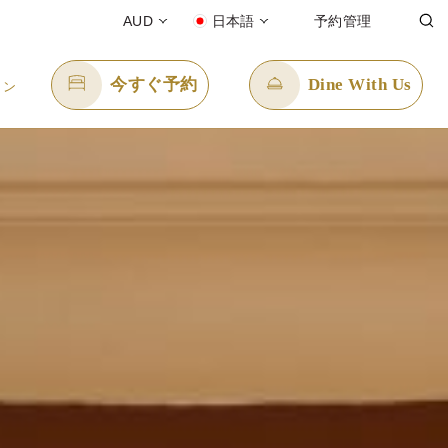
AUD
日本語
予約管理
今すぐ予約
Dine With Us
イン
Eメール送信先
enquiry.ppper@panpacific.com
-free)