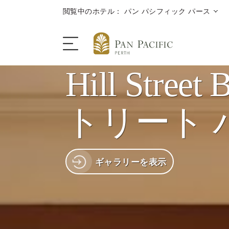
閲覧中のホテル： パン パシフィック パース
Hill Stre
ホテル概要
トリート 
客室＆スイート
ギャラリーを表示
ダイニング
キャンペーン