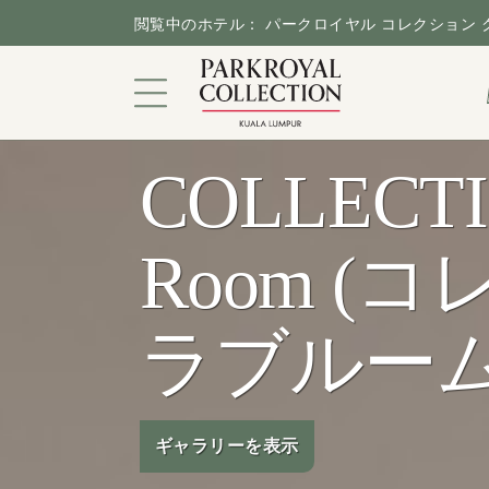
閲覧中のホテル： パークロイヤル コレクション
COLLECTI
都会のサンクチュアリ
Room (
客室＆スイートルーム
ダイニング
ラブルーム
キャンペーン
施設＆サービス
ギャラリーを表示