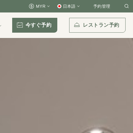
MYR
日本語
予約管理
今すぐ予約
レストラン予約
ン
Eメール送信先
enquiry.prckul@parkroyalcollection.com
l-free)