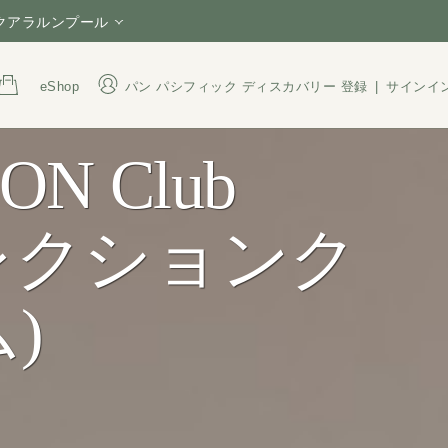
 クアラルンプール
eShop
パン パシフィック ディスカバリー
登録
|
サインイ
ON Club
住所
電話番号
Jalan Sultan Ismail, Bukit
+60 3 2782 8388
Bintang, 50250 Kuala
1800 220 021
(Tol
コレクションク
Lumpur, Malaysia
President Hotel Sdn. Bhd.
Reg. No: 196501000537
)
(6325-U)