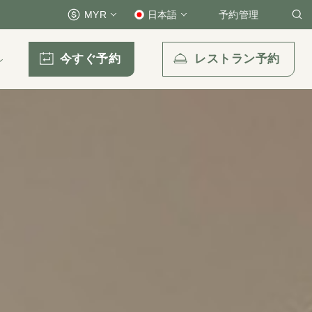
MYR
日本語
予約管理
今すぐ予約
レストラン予約
ン
Eメール送信先
enquiry.prckul@parkroyalcollection.com
l-free)