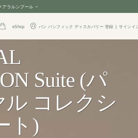
 クアラルンプール
eShop
パン パシフィック ディスカバリー
登録
|
サインイ
AL
住所
電話番号
Jalan Sultan Ismail, Bukit
+60 3 2782 8388
Bintang, 50250 Kuala
1800 220 021
(Tol
N Suite (パ
Lumpur, Malaysia
President Hotel Sdn. Bhd.
Reg. No: 196501000537
ル コレクシ
(6325-U)
ート)