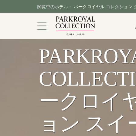
閲覧中のホテル： パークロイヤル コレクション
PARKROY
都会のサンクチュアリ
COLLECTIO
客室＆スイートルーム
ダイニング
ークロイヤ
キャンペーン
ョン スイ
施設＆サービス