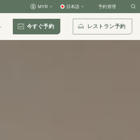
MYR
日本語
予約管理
今すぐ予約
レストラン予約
ン
Eメール送信先
enquiry.prckul@parkroyalcollection.com
l-free)