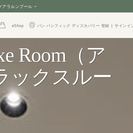
 クアラルンプール
eShop
パン パシフィック ディスカバリー
登録
|
サインイ
luxe Room（ア
住所
電話番号
Jalan Sultan Ismail, Bukit
+60 3 2782 8388
Bintang, 50250 Kuala
1800 220 021
(Tol
ラックスルー
Lumpur, Malaysia
President Hotel Sdn. Bhd.
Reg. No: 196501000537
(6325-U)