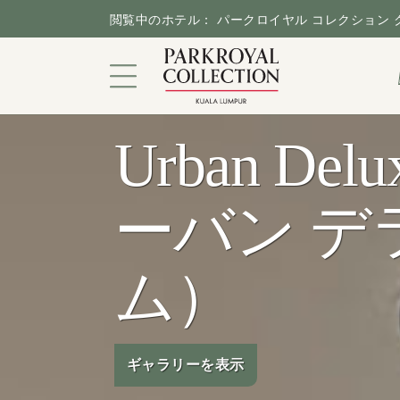
閲覧中のホテル： パークロイヤル コレクション
Urban De
都会のサンクチュアリ
ーバン デ
客室＆スイートルーム
ダイニング
ム）
キャンペーン
施設＆サービス
ギャラリーを表示