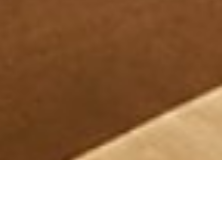
Select
このサイトでの経験をどのように評価しますか？
an
option
from
1
不満
とても満足
to
5,
Next
with
1
being
不
満
and
5
being
と
て
も