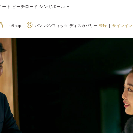
イート ビーチロード シンガポール
eShop
パン パシフィック ディスカバリー
登録
|
サインイン
住所
電話番号
7500B Beach Road,
+65 6678 8888
Singapore 199592（シンガ
800 852 6855
(Toll
ポール）