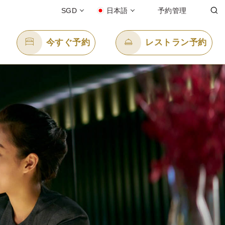
SGD
日本語
予約管理
今すぐ予約
レストラン予約
Eメール送信先
enquiry.ppssbr@panpacific.com
-free)