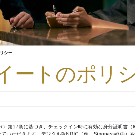
リ
リシー
イートのポリ
R）第17条に基づき、チェックイン時に有効な身分証明書（
ていただきます。デジタル版NRIC（例：Singpass経由）