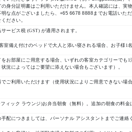
どの身分証明書はご利用いただけません。本人確認には、実物
点がございましたら、+65 6678 8888までお電話いただくか、enq
せください。
ービス税 (GST) が適用されます。
が客室備え付けのベッドで大人と添い寝される場合、お子様1
をお部屋にご用意する場合、いずれの客室カテゴリーでも1泊
き状況によってはご要望に添えない場合もございます）。
料でご利用いただけます（使用状況によりご用意できない場
unge (パシフィック ラウンジ)お弁当朝食（無料）。追加の朝食
の手配につきましては、パーソナル アシスタントまでご連絡