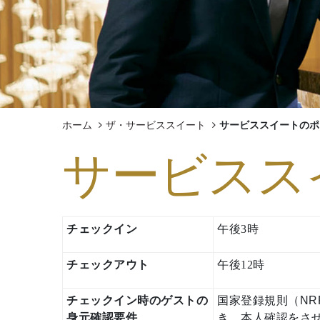
エクスペリエンス
パン パシフィック ディスカバ
ー
ホーム
ザ・サービススイート
サービススイートのポ
パン パシフィック サービススイート
サービスス
ビーチロード
グローバルホームページに戻る
チェックイン
午後3時
チェックアウト
午後12時
チェックイン時のゲストの
国家登録規則（NR
身元確認要件
き、本人確認をさせ