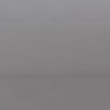
Select
このサイトでの経験をどのように評価しますか？
an
option
from
1
不満
とても満足
to
5,
Next
with
1