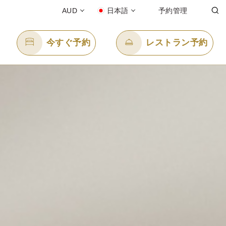
AUD
日本語
予約管理
今すぐ予約
レストラン予約
Eメール送信先
enquiry.ppmel@panpacific.com
-free)