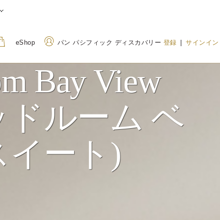
eShop
パン パシフィック ディスカバリー
登録
|
サインイン
om Bay View
住所
電話番号
2ベッドルーム ベ
2 Convention Centre Place
+61 3 9027 2000
South Wharf, Melbourne
1800 01 7747
(Toll
Victoria 3006 Australia（オ
イート)
ーストラリア）