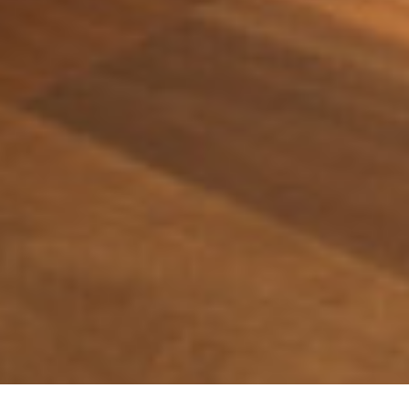
Select
このサイトでの経験をどのように評価しますか？
an
option
from
1
不満
とても満足
to
5,
Next
with
1
being
不
満
and