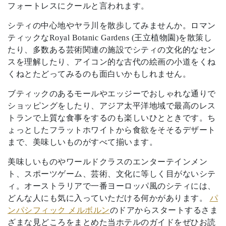
フォートレスにクールと言われます。
シティの中心地やヤラ川を散歩してみませんか。ロマン
ティックなRoyal Botanic Gardens (王立植物園)を散策し
たり、多数ある芸術関連の施設でシティの文化的なセン
スを理解したり、アイコン的な古代の絵画の小道をくね
くねとたどってみるのも面白いかもしれません。
ブティックのあるモールやエッジーでおしゃれな通りで
ショッピングをしたり、アジア太平洋地域で最高のレス
トランで上質な食事をするのも楽しいひとときです。ち
ょっとしたフラットホワイトから食欲をそそるデザート
まで、美味しいものがすべて揃います。
美味しいものやワールドクラスのエンターテインメン
ト、スポーツゲーム、芸術、文化に等しく目がないシテ
ィ。オーストラリアで一番ヨーロッパ風のシティには、
どんな人にも気に入っていただける何かがあります。
パ
ンパシフィック メルボルン
のドアからスタートするさま
ざまな見どころをまとめた当ホテルのガイドをぜひお読