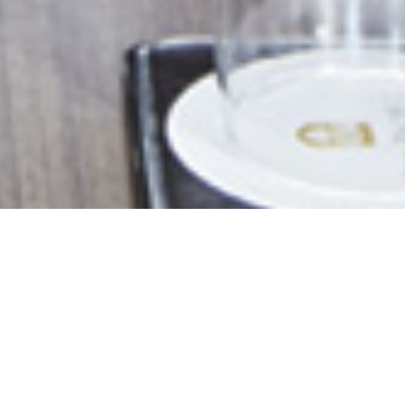
Select
このサイトでの経験をどのように評価しますか？
an
option
from
1
不満
とても満足
to
5,
Next
with
1
being
不
満
and
5
being
と
て
も
満
足