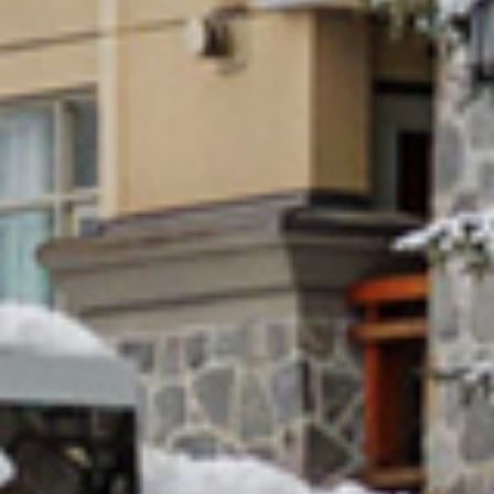
Select
このサイトでの経験をどのように評価しますか？
an