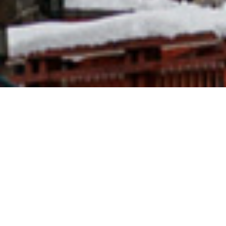
option
from
1
不満
とても満足
to
5,
Next
with
1
being
不
満
目的地
and
5
being
と
ーンに戻る パン パシフィック ウィスラー ビレッジセンター
て
も
満
足
新しく生まれ変わったサー
ビスとラグジュアリー