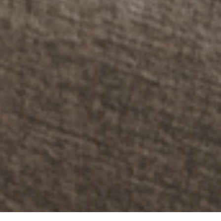
Select
このサイトでの経験をどのように評価しますか？
an
option
from
1
不満
とても満足
to
5,
Next
with
1
being
不
満