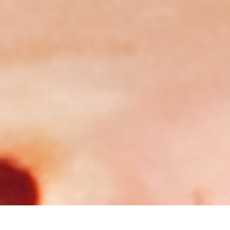
Select
このサイトでの経験をどのように評価しますか？
an
option
from
1
不満
とても満足
to
5,
Next
with
1
being
不
満
and
5