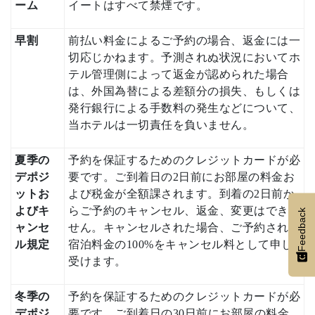
ーム
イートはすべて禁煙です。
早割
前払い料金によるご予約の場合、返金には一
切応じかねます。予測されぬ状況においてホ
テル管理側によって返金が認められた場合
は、外国為替による差額分の損失、もしくは
発行銀行による手数料の発生などについて、
当ホテルは一切責任を負いません。
夏季の
予約を保証するためのクレジットカードが必
デポジ
要です。ご到着日の2日前にお部屋の料金お
ットお
よび税金が全額課されます。到着の2日前か
よびキ
らご予約のキャンセル、返金、変更はできま
Feedback
ャンセ
せん。キャンセルされた場合、ご予約された
ル規定
宿泊料金の100%をキャンセル料として申し
受けます。
冬季の
予約を保証するためのクレジットカードが必
デポジ
要です。ご到着日の30日前にお部屋の料金