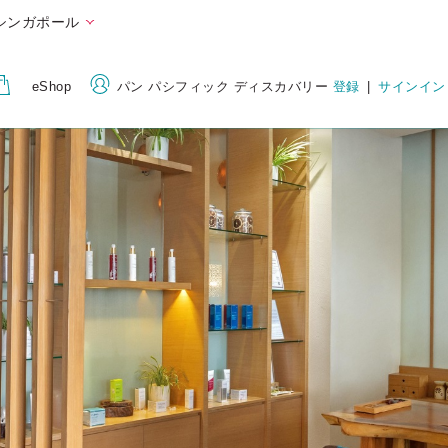
シンガポール
eShop
パン パシフィック ディスカバリー
登録
|
サインイン