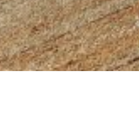
Select
このサイトでの経験をどのように評価しますか？
an
option
from
1
不満
とても満足
to
5,
Next
with
1
being
不
満
and
5
being
と
て
も
満
足