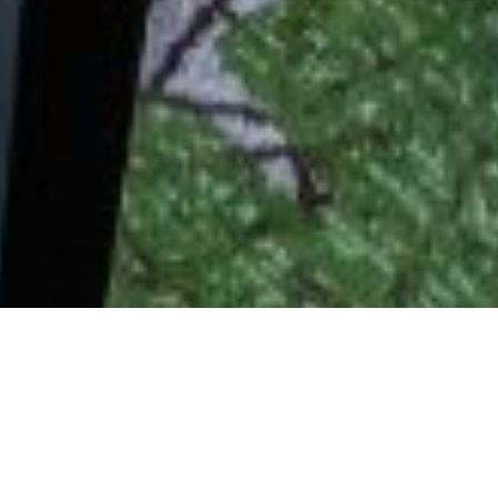
Select
このサイトでの経験をどのように評価しますか？
an
option
from
1
不満
とても満足
to
5,
Next
with
1
being
不
満
and
5
being
と
て
も
満
足