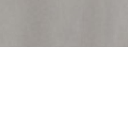
option
from
1
不満
とても満足
to
5,
Next
with
1
being
不
満
and
5
being
と
て
も
満
足