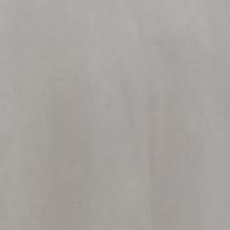
Select
このサイトでの経験をどのように評価しますか？
an