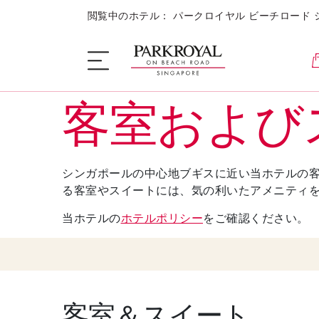
閲覧中のホテル： パークロイヤル ビーチロード 
客室および
ホテル概要
シンガポールの中心地ブギスに近い当ホテルの
睡眠
る客室やスイートには、気の利いたアメニティ
当ホテルの
ホテルポリシー
をご確認ください。
お食事 + お飲み物
キャンペーン
客室＆スイート