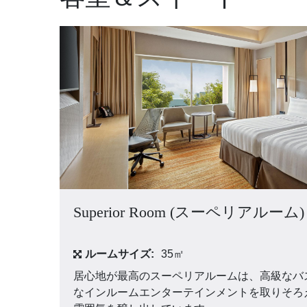
エンジョイ
お祝い
パン パシフィック ディスカバ
ー
パークロイヤル ビーチ
ロード シンガポール
Superior Room (スーペリアルーム)
グローバルホームページに戻る
ルームサイズ:
35㎡
居心地が最高のスーペリアルームは、高級なバ
なインルームエンターテインメントを取りそろ