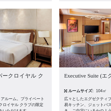
om (パークロイヤル ク
Executive Sui
ルームサイズ:
104㎡
ミアルーム。プライベート
広々としたエグゼクティブ
クロイヤル クラブの限定
易キッチン、ジェットバス
みいただけます。
き。ご自宅にいるかのよ