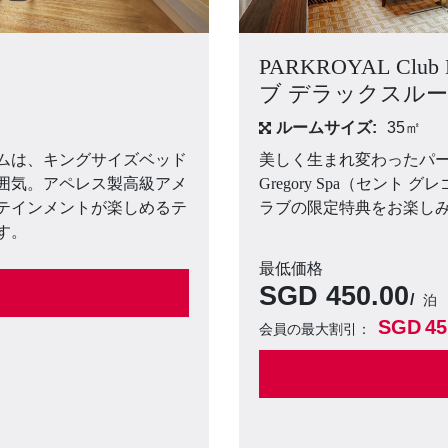
PARKROYAL Clu
ブ デラックスルー
ルームサイズ:
35㎡
ムは、キングサイズベッド
美しく生まれ変わったパー
雰囲気。アペレス製高級アメ
Gregory Spa（セン
テインメントが楽しめるテ
ラブの限定特典をお楽し
す。
最低価格
SGD
450.00
泊
SGD
45
会員の最大割引：