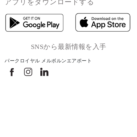
アプリをダウンロードする
Select
このサイトでの経験をどのように評価しますか？
an
option
from
SNSから最新情報を入手
1
不満
とても満足
to
パークロイヤル メルボルンエアポート
5,
Next
with
1
being
不
満
and
5
being
グローバル ホテル アライアンス
と
ホテルポリシー
サイトマップ
データ保護ポリシー
ご利用規約
て
UGCのご利用条件
も
クッキーの環境設定を管理する
満
© 2026 PARKROYAL Hotels & Resorts. All Rights Reserved（禁無断転載）。