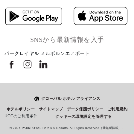
SNSから最新情報を入手
パークロイヤル メルボルンエアポート
グローバル ホテル アライアンス
Select
このサイトでの経験をどのように評価しますか？
ホテルポリシー
サイトマップ
データ保護ポリシー
ご利用規約
an
UGCのご利用条件
クッキーの環境設定を管理する
option
from
© 2026 PARKROYAL Hotels & Resorts. All Rights Reserved（禁無断転載）。
1
不満
とても満足